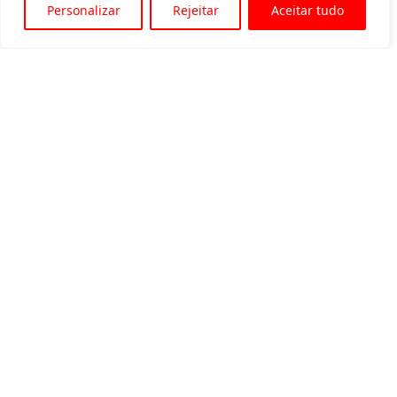
Personalizar
Rejeitar
Aceitar tudo
Av. Padre Tarcísio, 1715 - Sete Lagoas
31 3774-1818
31 98504-1818
MENU
Quem somos
Equipamentos para locação
Eventos
Blog
Contato