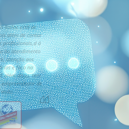
a Railoc está de
ois além de contar
 profissionais,d á
ia ao atendimento
te, atenção aos
ários e foco na
 E além disso, tem
m empreendedor de
visão.