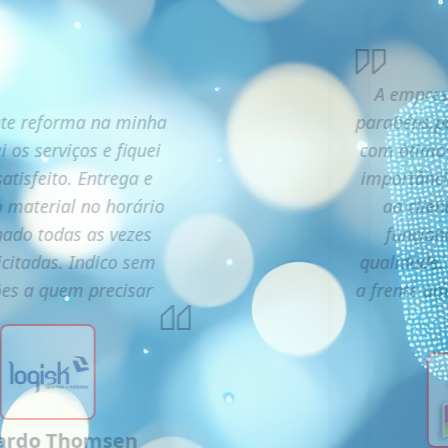
A empres
te reforma na minha
parabéns,p
i os serviços e fiquei
com ótimos
atisfeito. Entrega e
importânc
o material no horário
ao clien
ado todas as vezes
funcion
icitadas. Indico sem
qualidade.
ões a quem precisar
a frente u
ardo Thomsen