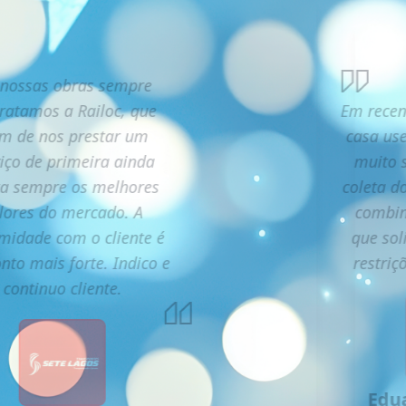
nossas obras sempre
ratamos a Railoc, que
Em recen
ém de nos prestar um
casa use
viço de primeira ainda
muito s
ta sempre os melhores
coleta d
lores do mercado. A
combin
midade com o cliente é
que sol
nto mais forte. Indico e
restriç
continuo cliente.
Edu