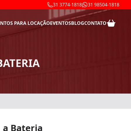
31 3774-1818
31 98504-1818
NTOS PARA LOCAÇÃO
EVENTOS
BLOG
CONTATO
BATERIA
 a Bateria