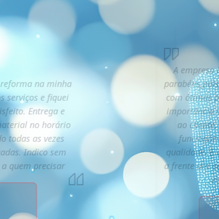
A empresa R
 reforma na minha
parabéns,pois
s serviços e fiquei
com ótimos pr
isfeito. Entrega e
importância 
aterial no horário
ao cliente
o todas as vezes
funcionári
tadas. Indico sem
qualidade. E 
s a quem precisar
a frente um 
vi