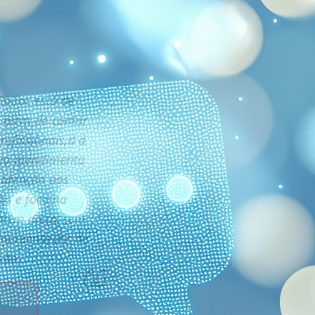
ailoc está de
 além de contar
ofissionais,d á
ao atendimento
, atenção aos
os e foco na
além disso, tem
empreendedor de
são.