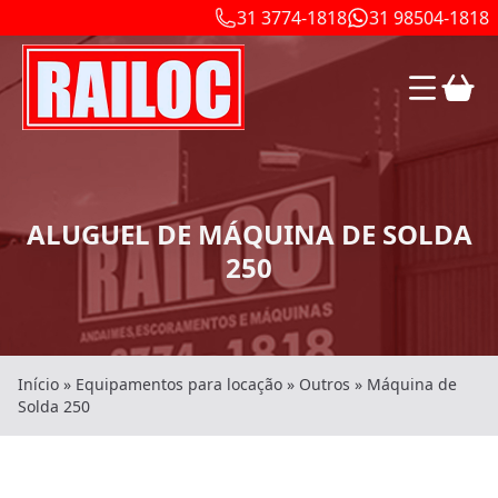
31 3774-1818
31 98504-1818
ALUGUEL DE MÁQUINA DE SOLDA
250
Início
»
Equipamentos para locação
»
Outros
»
Máquina de
Solda 250