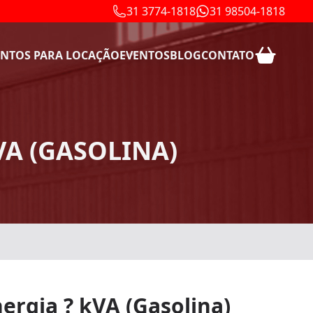
31 3774-1818
31 98504-1818
NTOS PARA LOCAÇÃO
EVENTOS
BLOG
CONTATO
VA (GASOLINA)
ergia ? kVA (Gasolina)