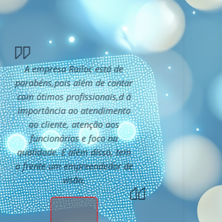
A empresa Railoc está de
parabéns,pois além de contar
com ótimos profissionais,d á
importância ao atendimento
ao cliente, atenção aos
funcionários e foco na
qualidade. E além disso, tem
a frente um empreendedor de
visão.