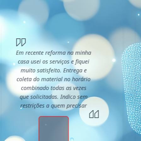
Em recente reforma na minha
casa usei os serviços e fiquei
muito satisfeito. Entrega e
coleta do material no horário
combinado todas as vezes
que solicitadas. Indico sem
restrições a quem precisar