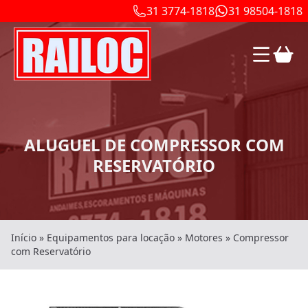
31 3774-1818
31 98504-1818
ALUGUEL DE COMPRESSOR COM
RESERVATÓRIO
Início
»
Equipamentos para locação
»
Motores
»
Compressor
com Reservatório